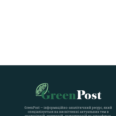
GreenPost — інформаційно-аналітичний ресурс, який
спеціалізується на висвітленні актуальних тем в
екологічній, медичній, енергетичній та агросферах.