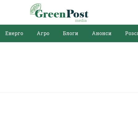
Енерго
Агро
Блоги
Анонси
Розс