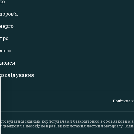
ко
доров'я
нерго
гро
логи
нонси
озслідування
Політика 
стовуватися іншими користувачами безкоштовно з обов’язковим 
йт
greenpost.ua
необхідне в разі використання частини матеріалу. Відпо