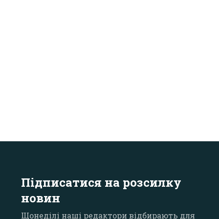
Підписатися на розсилку
новин
Щонеділі наші редактори відбирають для