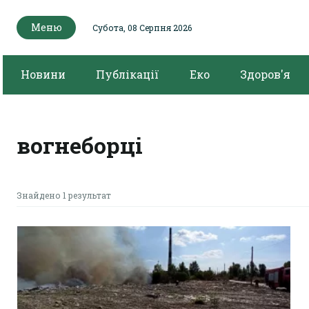
Меню
Субота, 08 Серпня 2026
Новини
Публікації
Еко
Здоров'я
вогнеборці
Знайдено 1 результат