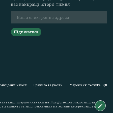
вас найкращі історії тижня
Підписатися
конфіденційності
Правила та умови
Розробник: Yedynka Dgtl
активним гіперпосиланням на
https://greenpost.ua
, розміщеним у
відальність за зміст рекламних матеріалів несе рекламодавець.