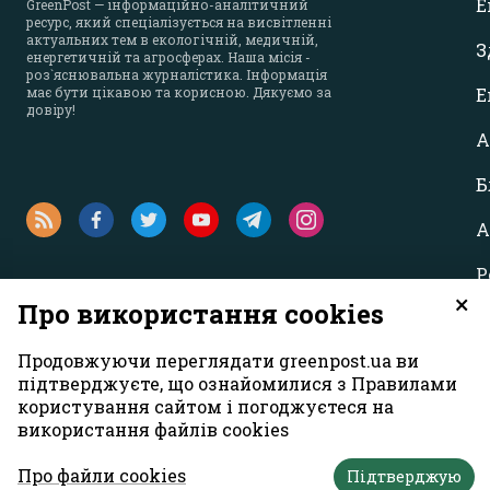
Е
GreenPost — інформаційно-аналітичний
ресурс, який спеціалізується на висвітленні
актуальних тем в екологічній, медичній,
З
енергетичній та агросферах. Наша місія -
роз`яснювальна журналістика. Інформація
має бути цікавою та корисною. Дякуємо за
Е
довіру!
А
Б
А
Р
×
Про використання cookies
Продовжуючи переглядати greenpost.ua ви
підтверджуєте, що ознайомилися з Правилами
користування сайтом і погоджуєтеся на
використання файлів cookies
Усі права захищені. Матеріали із сайту
«GreenPost»
можуть викори
першому абзаці матеріалу. Також активне гіперпосилання на са
Про файли cookies
Підтверджую
Думка авторів матеріалів може не збігатися з позицією редакції.