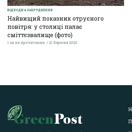
ВІДХОДИ & ЗАБРУДНЕННЯ
Найвищий показник отруєного
повітря: у столиці палає
сміттєзвалище (фото)
1 хв на прочитання
21 Вересня 2020
Н
П