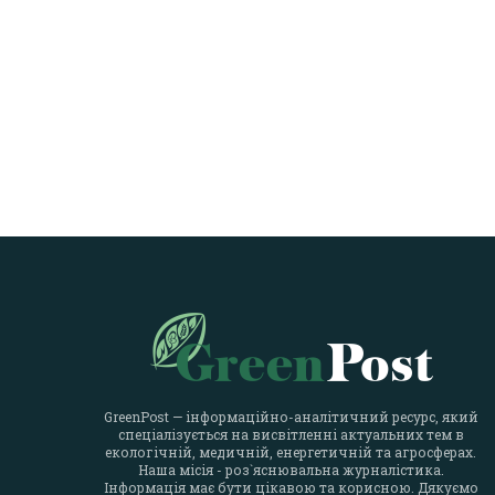
GreenPost — інформаційно-аналітичний ресурс, який
спеціалізується на висвітленні актуальних тем в
екологічній, медичній, енергетичній та агросферах.
Наша місія - роз`яснювальна журналістика.
Інформація має бути цікавою та корисною. Дякуємо