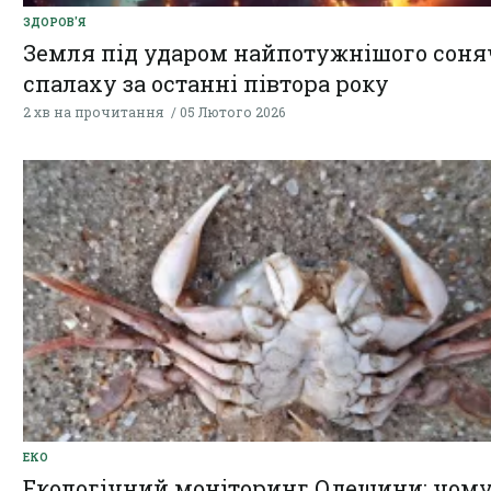
ЗДОРОВ'Я
Земля під ударом найпотужнішого соня
спалаху за останні півтора року
2 хв на прочитання
05 Лютого 2026
ЕКО
Екологічний моніторинг Одещини: чом