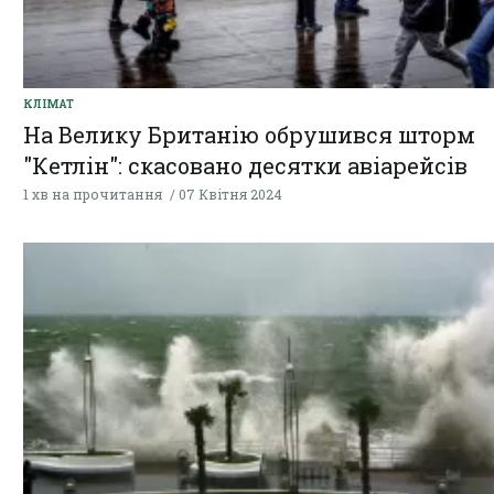
КЛІМАТ
На Велику Британію обрушився шторм
"Кетлін": скасовано десятки авіарейсів
1 хв на прочитання
07 Квітня 2024