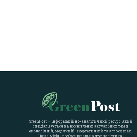
GreenPost — інформаційно-аналітичний ресурс, який
спеціалізується на висвітленні актуальних тем в
екологічній, медичній, енергетичній та агросферах.
Наша місія - роз`яснювальна журналістика.