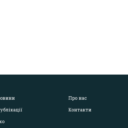
овини
Про нас
ублікації
Контакти
ко