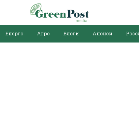
Енерго
Агро
Блоги
Анонси
Розс