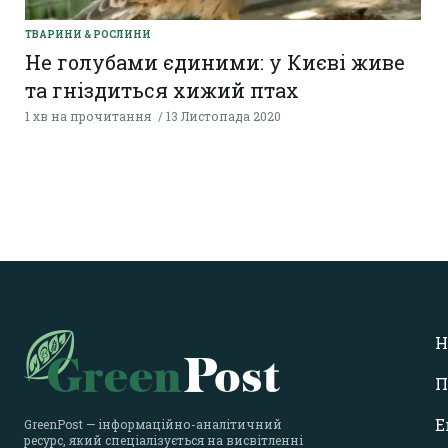
ТВАРИНИ & РОСЛИНИ
Не голубами єдиними: у Києві живе
та гніздиться хижий птах
1 хв на прочитання
13 Листопада 2020
Н
П
Е
GreenPost — інформаційно-аналітичний
ресурс, який спеціалізується на висвітленні