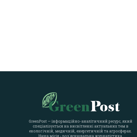
GreenPost — інформаційно-аналітичний ресурс, який
спеціалізується на висвітленні актуальних тем в
екологічній, медичній, енергетичній та агросферах.
Наша місія - роз`яснювальна журналістика.