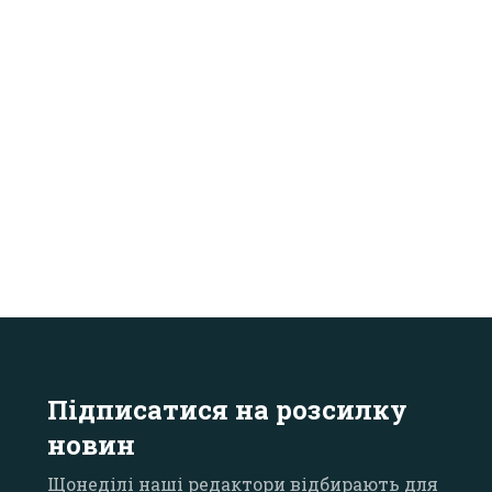
Підписатися на розсилку
новин
Щонеділі наші редактори відбирають для