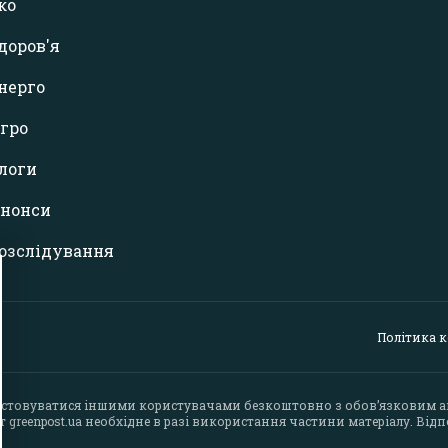
ко
доров'я
нерго
гро
логи
нонси
озслідування
Політика 
стовуватися іншими користувачами безкоштовно з обов’язковим 
йт
greenpost.ua
необхідне в разі використання частини матеріалу. Відпо