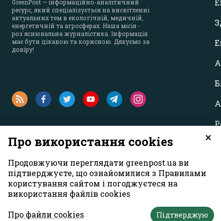
Е
GreenPost — інформаційно-аналітичний
ресурс, який спеціалізується на висвітленні
актуальних тем в екологічній, медичній,
З
енергетичній та агросферах. Наша місія -
роз`яснювальна журналістика. Інформація
має бути цікавою та корисною. Дякуємо за
Е
довіру!
А
Б
А
Р
×
Про використання cookies
Продовжуючи переглядати greenpost.ua ви
підтверджуєте, що ознайомилися з Правилами
користування сайтом і погоджуєтеся на
використання файлів cookies
Усі права захищені. Матеріали із сайту
«GreenPost»
можуть викори
першому абзаці матеріалу. Також активне гіперпосилання на са
Про файли cookies
Підтверджую
Думка авторів матеріалів може не збігатися з позицією редакції.