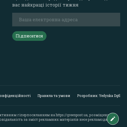
вас найкращі історії тижня
Підписатися
конфіденційності
Правила та умови
Розробник: Yedynka Dgtl
активним гіперпосиланням на
https://greenpost.ua
, розміщеним у
відальність за зміст рекламних матеріалів несе рекламодавець.