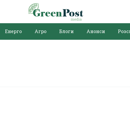
Енерго
Агро
Блоги
Анонси
Розс