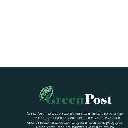
GreenPost — інформаційно-аналітичний ресурс, який
спеціалізується на висвітленні актуальних тем в
екологічній, медичній, енергетичній та агросферах.
Наша місія - роз`яснювальна журналістика.