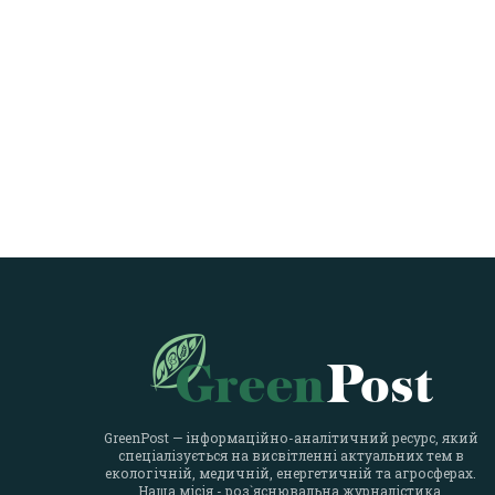
GreenPost — інформаційно-аналітичний ресурс, який
спеціалізується на висвітленні актуальних тем в
екологічній, медичній, енергетичній та агросферах.
Наша місія - роз`яснювальна журналістика.