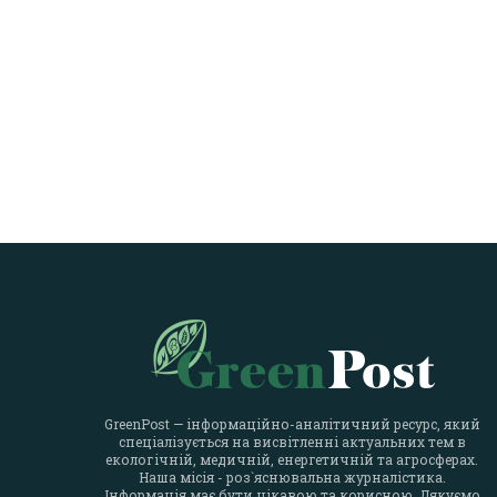
GreenPost — інформаційно-аналітичний ресурс, який
спеціалізується на висвітленні актуальних тем в
екологічній, медичній, енергетичній та агросферах.
Наша місія - роз`яснювальна журналістика.
Інформація має бути цікавою та корисною. Дякуємо