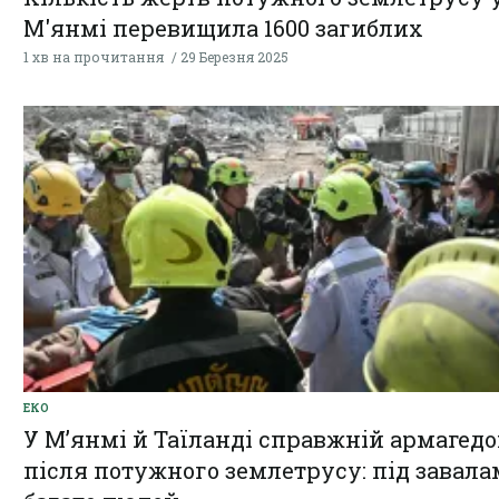
М'янмі перевищила 1600 загиблих
1 хв на прочитання
29 Березня 2025
ЕКО
У М’янмі й Таїланді справжній армагед
після потужного землетрусу: під завал