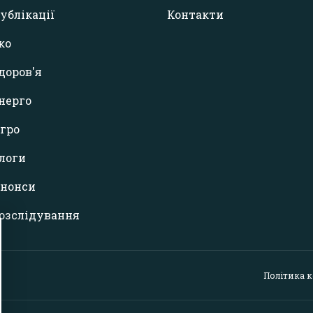
ублікації
Контакти
ко
доров'я
нерго
гро
логи
нонси
озслідування
Політика 