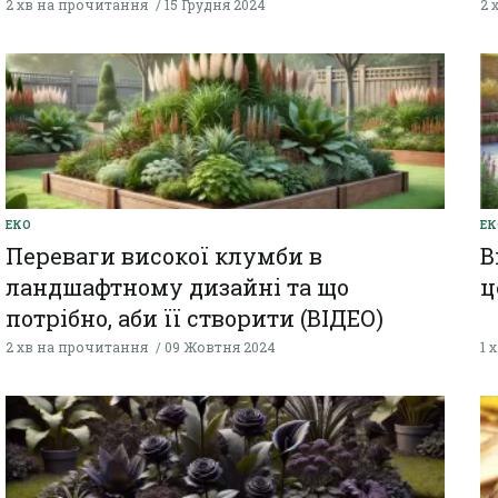
2 хв на прочитання
15 Грудня 2024
2 
ЕКО
ЕК
Переваги високої клумби в
В
ландшафтному дизайні та що
ц
потрібно, аби її створити (ВІДЕО)
2 хв на прочитання
09 Жовтня 2024
1 