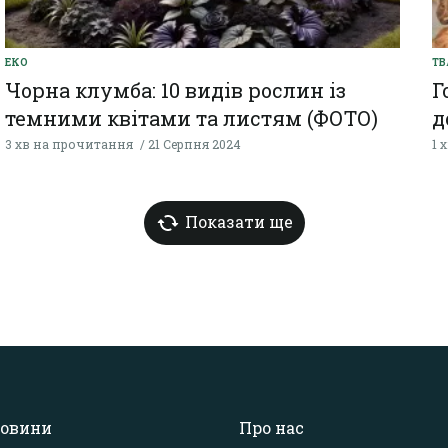
ЕКО
ТВ
Чорна клумба: 10 видів рослин із
Г
темними квітами та листям (ФОТО)
д
3 хв на прочитання
21 Серпня 2024
1 
Показати ще
овини
Про нас