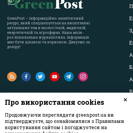
П
Е
GreenPost — інформаційно-аналітичний
ресурс, який спеціалізується на висвітленні
актуальних тем в екологічній, медичній,
З
енергетичній та агросферах. Наша місія -
роз`яснювальна журналістика. Інформація
має бути цікавою та корисною. Дякуємо за
Е
довіру!
А
Б
А
Р
×
Про використання cookies
Продовжуючи переглядати greenpost.ua ви
підтверджуєте, що ознайомилися з Правилами
користування сайтом і погоджуєтеся на