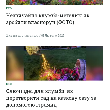
ЕКО
Незвичайна клумба-метелик: як
зробити власноруч (ФОТО)
2 хв на прочитання
01 Лютого 2025
ЕКО
Сяючі ідеї для клумби: як
перетворити сад на казкову оазу за
допомогою гірлянд