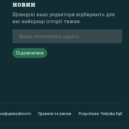
новин
Щонеділі наші редактори відбирають для
вас найкращі історії тижня
Підписатися
конфіденційності
Правила та умови
Розробник: Yedynka Dgtl