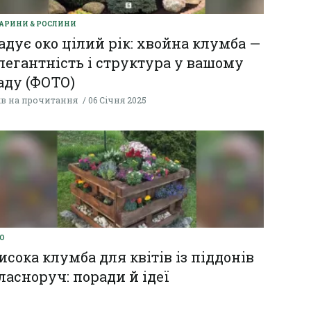
АРИНИ & РОСЛИНИ
адує око цілий рік: хвойна клумба —
легантність і структура у вашому
аду (ФОТО)
хв на прочитання
06 Січня 2025
О
исока клумба для квітів із піддонів
ласноруч: поради й ідеї