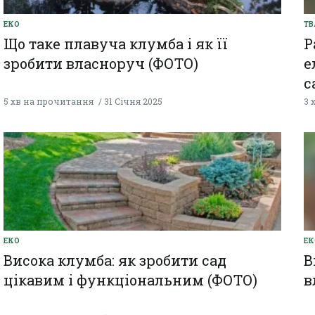
ЕКО
ТВ
Що таке плавуча клумба і як її
Р
зробити власноруч (ФОТО)
е
с
5 хв на прочитання
31 Січня 2025
3 
ЕКО
ЕК
Висока клумба: як зробити сад
В
цікавим і функціональним (ФОТО)
в