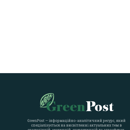
GreenPost — інформаційно-аналітичний ресурс, який
спеціалізується на висвітленні актуальних тем в
екологічній, медичній, енергетичній та агросферах.