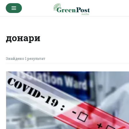
донари
Знайдено 1 результат