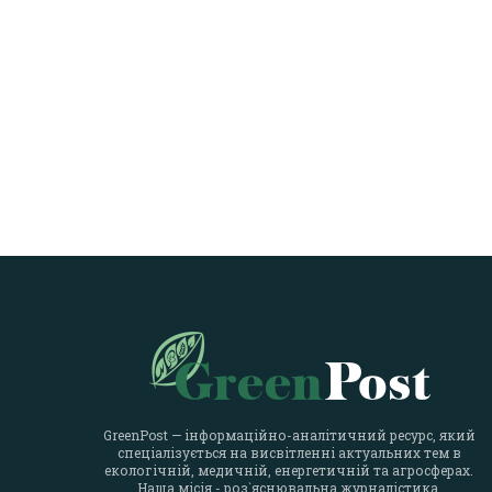
GreenPost — інформаційно-аналітичний ресурс, який
спеціалізується на висвітленні актуальних тем в
екологічній, медичній, енергетичній та агросферах.
Наша місія - роз`яснювальна журналістика.