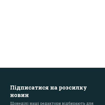
Підписатися на розсилку
новин
Щонеділі наші редактори відбирають для