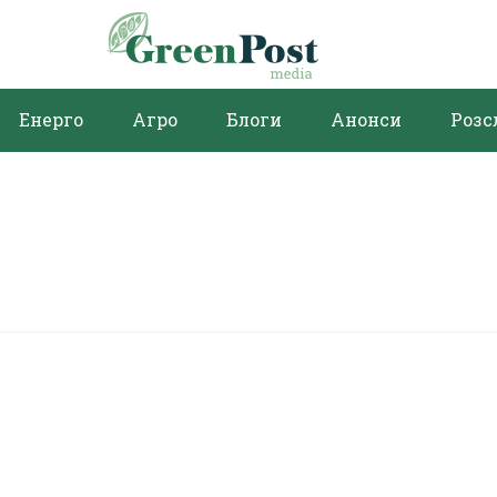
Енерго
Агро
Блоги
Анонси
Розс