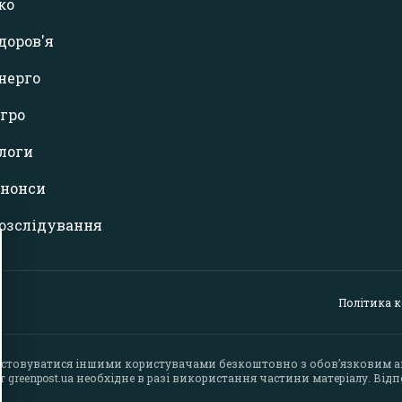
ко
доров'я
нерго
гро
логи
нонси
озслідування
Політика 
стовуватися іншими користувачами безкоштовно з обов’язковим 
йт
greenpost.ua
необхідне в разі використання частини матеріалу. Відпо