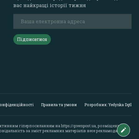
вас найкращі історії тижня
Підписатися
конфіденційності
Правила та умови
Розробник: Yedynka Dgtl
активним гіперпосиланням на
https://greenpost.ua
, розміщеним у
відальність за зміст рекламних матеріалів несе рекламодавець.