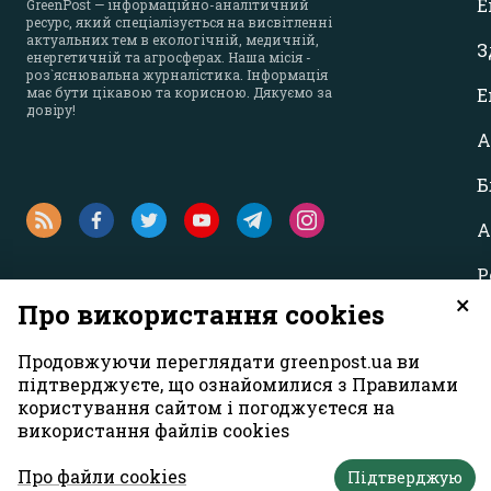
Е
GreenPost — інформаційно-аналітичний
ресурс, який спеціалізується на висвітленні
актуальних тем в екологічній, медичній,
З
енергетичній та агросферах. Наша місія -
роз`яснювальна журналістика. Інформація
має бути цікавою та корисною. Дякуємо за
Е
довіру!
А
Б
А
Р
×
Про використання cookies
Продовжуючи переглядати greenpost.ua ви
підтверджуєте, що ознайомилися з Правилами
користування сайтом і погоджуєтеся на
використання файлів cookies
Усі права захищені. Матеріали із сайту
«GreenPost»
можуть викори
першому абзаці матеріалу. Також активне гіперпосилання на са
Про файли cookies
Підтверджую
Думка авторів матеріалів може не збігатися з позицією редакції.