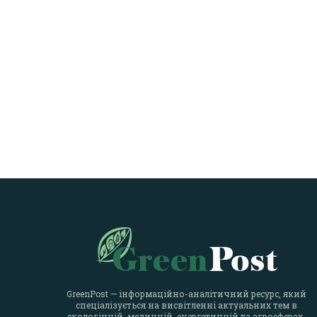
GreenPost — інформаційно-аналітичний ресурс, який
спеціалізується на висвітленні актуальних тем в
екологічній, медичній, енергетичній та агросферах.