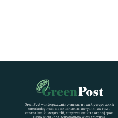
GreenPost — інформаційно-аналітичний ресурс, який
спеціалізується на висвітленні актуальних тем в
екологічній, медичній, енергетичній та агросферах.
Наша місія - роз`яснювальна журналістика.