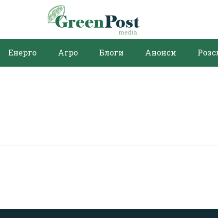
Енерго
Агро
Блоги
Анонси
Розс