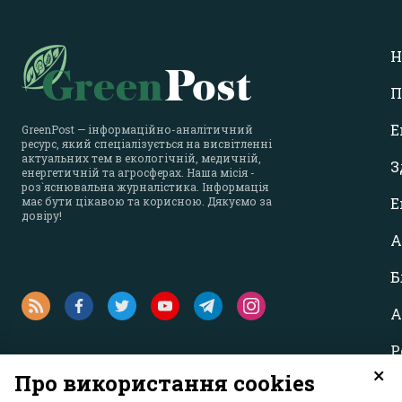
Н
П
Е
GreenPost — інформаційно-аналітичний
ресурс, який спеціалізується на висвітленні
актуальних тем в екологічній, медичній,
З
енергетичній та агросферах. Наша місія -
роз`яснювальна журналістика. Інформація
має бути цікавою та корисною. Дякуємо за
Е
довіру!
А
Б
А
Р
×
Про використання cookies