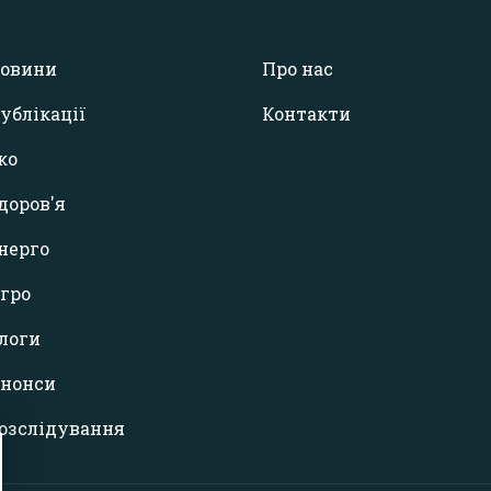
овини
Про нас
ублікації
Контакти
ко
доров'я
нерго
гро
логи
нонси
озслідування