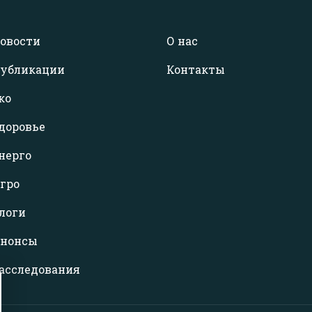
овости
О нас
убликации
Контакты
ко
доровье
нерго
гро
логи
нонсы
асследования