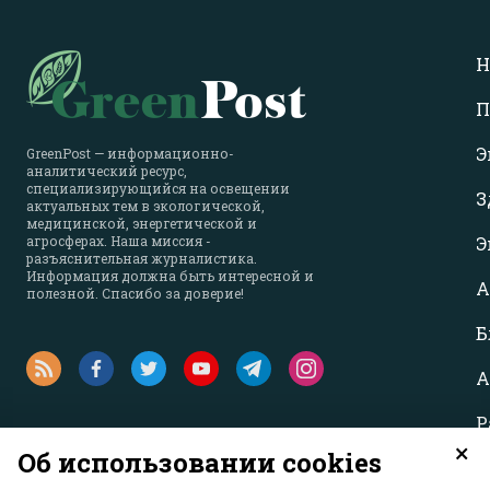
Н
П
Э
GreenPost — информационно-
аналитический ресурс,
специализирующийся на освещении
З
актуальных тем в экологической,
медицинской, энергетической и
агросферах. Наша миссия -
Э
разъяснительная журналистика.
Информация должна быть интересной и
А
полезной. Спасибо за доверие!
Б
А
Р
×
Об использовании cookies