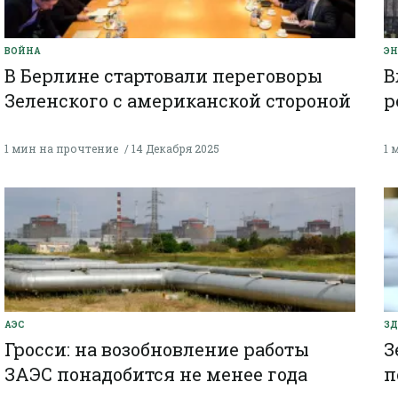
ВОЙНА
ЭН
В Берлине стартовали переговоры
В
Зеленского с американской стороной
р
1 мин на прочтение
14 Декабря 2025
1 
АЭС
ЗД
Гросси: на возобновление работы
З
ЗАЭС понадобится не менее года
п