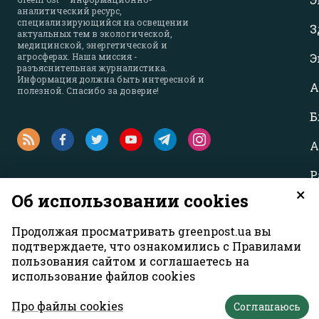
аналитический ресурс,
специализирующийся на освещении
З
актуальных тем в экологической,
медицинской, энергетической и
агросферах. Наша миссия -
Э
разъяснительная журналистика.
Информация должна быть интересной и
А
полезной. Спасибо за доверие!
Б
А
Р
×
Об использовании cookies
Продолжая просматривать greenpost.ua вы
подтверждаете, что ознакомились с Правилами
пользования сайтом и соглашаетесь на
использование файлов cookies
Все права защищены. Материалы с сайта
«GreenPost»
могут исполь
абзаце материала. Также гиперссылка на
greenpost.ua
необходима в
Про файлы cookies
Соглашаюсь
авторов материалов может не совпадать с позицией редакции.