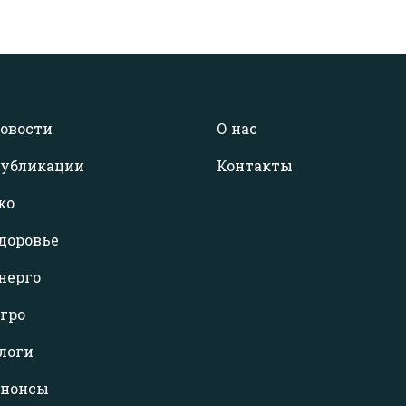
овости
О нас
убликации
Контакты
ко
доровье
нерго
гро
логи
нонсы