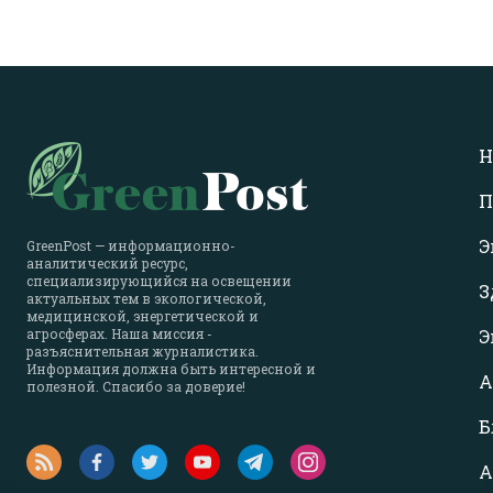
Н
П
Э
GreenPost — информационно-
аналитический ресурс,
специализирующийся на освещении
З
актуальных тем в экологической,
медицинской, энергетической и
агросферах. Наша миссия -
Э
разъяснительная журналистика.
Информация должна быть интересной и
А
полезной. Спасибо за доверие!
Б
А