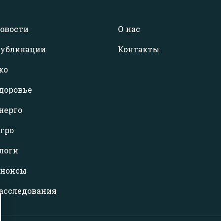
овости
О нас
убликации
Контакты
ко
доровье
нерго
гро
логи
нонсы
асследования