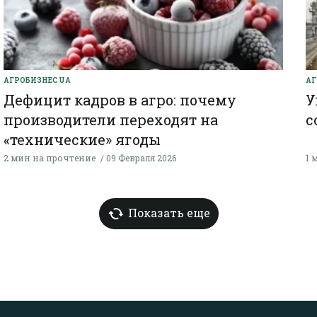
AГРОБИЗНЕС UA
АГ
Дефицит кадров в агро: почему
У
производители переходят на
с
«технические» ягоды
2 мин на прочтение
09 Февраля 2026
1 
Показать еще