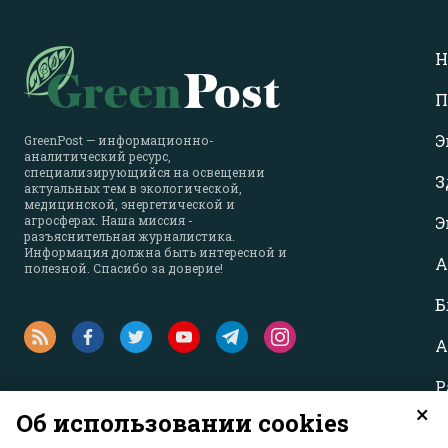
Н
П
Э
GreenPost — информационно-
аналитический ресурс,
специализирующийся на освещении
З
актуальных тем в экологической,
медицинской, энергетической и
агросферах. Наша миссия -
Э
разъяснительная журналистика.
Информация должна быть интересной и
А
полезной. Спасибо за доверие!
Б
А
Р
×
Об использовании cookies