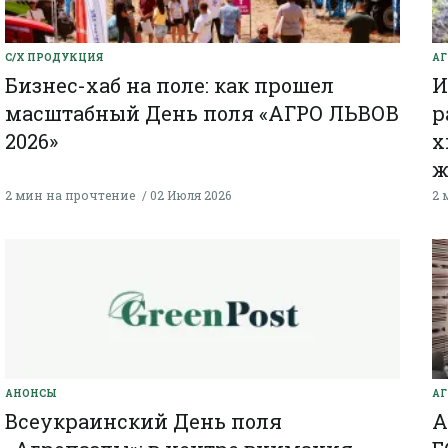
С/Х ПРОДУКЦИЯ
A
Бизнес-хаб на поле: как прошел
И
масштабный День поля «АГРО ЛЬВОВ
р
2026»
х
ж
2 мин на прочтение
02 Июля 2026
2 
АНОНСЫ
АГ
Всеукраинский День поля
А