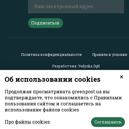
Подписаться
Политика конфиденциальности
Правила и условия
Разработчик: Yedynka Dgtl
×
Об использовании cookies
Все права защищены. Материалы с сайта
«GreenPost»
мо
использоваться другими пользователями бесплатно с
Продолжая просматривать greenpost.ua вы
обязательной активной гиперссылкой на
https://greenpo
подтверждаете, что ознакомились с Правилами
расположенной в первом абзаце материала. Также гипе
пользования сайтом и соглашаетесь на
на
greenpost.ua
необходима в случае использования час
использование файлов cookies
материала. Ответственность за содержание рекламных
материалов несет рекламодатель. Мнение авторов мат
Про файлы cookies
может не совпадать с позицией редакции.
Соглашаюсь