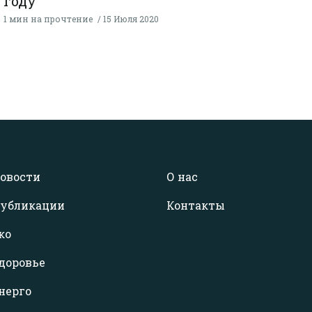
году
1 мин на прочтение
15 Июля 2020
овости
О нас
убликации
Контакты
ко
доровье
нерго