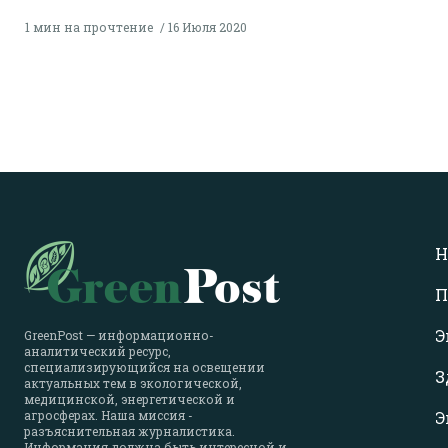
1 мин на прочтение
16 Июля 2020
Н
П
Э
GreenPost — информационно-
аналитический ресурс,
специализирующийся на освещении
З
актуальных тем в экологической,
медицинской, энергетической и
агросферах. Наша миссия -
Э
разъяснительная журналистика.
Информация должна быть интересной и