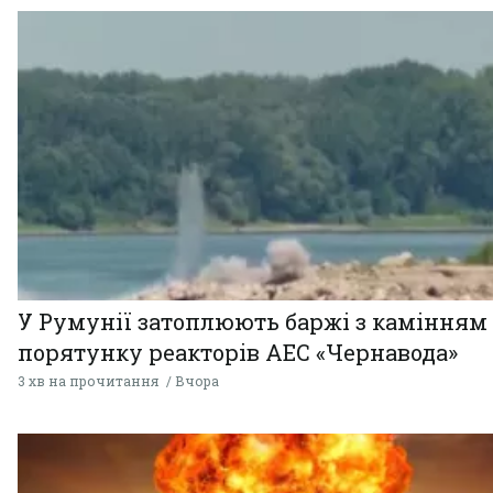
У Румунії затоплюють баржі з камінням
порятунку реакторів АЕС «Чернавода»
3 хв на прочитання
Вчора