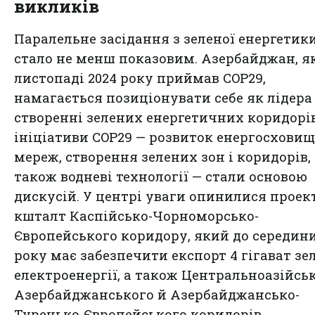
викликів
Паралельне засідання з зеленої енергетик
стало не менш показовим. Азербайджан, я
листопаді 2024 року приймав COP29,
намагається позиціонувати себе як лідера
створенні зелених енергетичних коридорів
ініціативи COP29 — розвиток енергосховищ
мереж, створення зелених зон і коридорів, 
також водневі технології — стали основою
дискусій. У центрі уваги опинилися проек
кшталт Каспійсько-Чорноморсько-
Європейського коридору, який до середини
року має забезпечити експорт 4 гігават зе
електроенергії, а також Центральноазійськ
Азербайджанського й Азербайджансько-
Турецько-Європейського коридорів.