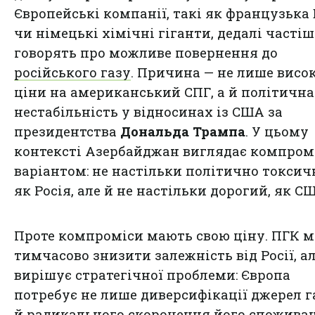
Європейські компанії, такі як французька 
чи німецькі хімічні гіганти, дедалі частіш
говорять про можливе повернення до
російського газу
. Причина — не лише висок
ціни на американський СПГ, а й політична
нестабільність у відносинах із США за
президентства
Дональда Трампа
. У цьому
контексті Азербайджан виглядає компро
варіантом: не настільки політично токсич
як Росія, але й не настільки дорогий, як С
Проте компроміси мають свою ціну. ПГК 
тимчасово знизити залежність від Росії, ал
вирішує стратегічної проблеми: Європа
потребує не лише диверсифікації джерел га
й радикального скорочення його спожива