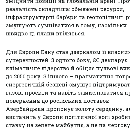
зміцнити позиції на глобальній арені. Про
реальність складніша: обмежені ресурси,
інфраструктурні бар’єри та геополітичні 
змушують сумніватися в тому, наскільки
швидко ці плани втіляться.
Для Європи Баку став дзеркалом її власни
суперечностей. З одного боку, ЄС декларує
кліматичне лідерство й обіцяє нульові ви
до 2050 року. З іншого — прагматична потр
енергетичній безпеці змушує підтримува
газові проекти та навіть замислюватися п
повернення до російських поставок.
Азербайджан пропонує золоту середину, а
вистачить у Європи політичної волі зроби
ставку на зелене майбутнє, а не на чергов