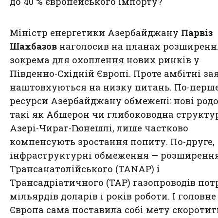
до 40 % європейського імпорту?
Міністр енергетики Азербайджану
Парвіз
Шахбазов
наголосив на планах розширенн
зокрема для охоплення нових ринків у
Південно-Східній Європі. Проте амбітні за
наштовхуються на низку питань. По-перше
ресурси Азербайджану обмежені: нові род
такі як Абшерон чи глибоководна структу
Азері-Чираг-Гюнешлі, лише частково
компенсують зростання попиту. По-друге,
інфраструктурні обмеження — розширенн
Трансанатолійського (TANAP) і
Трансадріатичного (TAP) газопроводів пот
мільярдів доларів і років роботи. І головне
Європа сама поставила собі мету скоротит